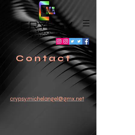
C o n t a c t
crypsy.michelangel@gmx.net